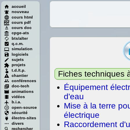
accueil
nouveau
cours html
cours pdf
cours doc
cpge-ats
bts/alter
q.c.m.
simulation
logiciels
sujets
projets
t.d./t.p.
Fiches techniques 
chantier
conférences
Équipement électr
doc-tech
animations
d'eau
vidéos
b.i.a.
Mise à la terre pou
open-source
sécurité
électrique
électro-sites
Raccordement d'un
divers
rechercher