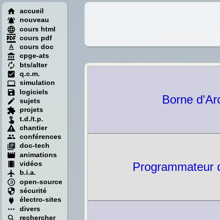
accueil
nouveau
cours html
cours pdf
cours doc
cpge-ats
bts/alter
q.c.m.
simulation
logiciels
Borne d'Ar
sujets
projets
t.d./t.p.
chantier
conférences
doc-tech
animations
vidéos
Programmateur d
b.i.a.
open-source
sécurité
électro-sites
divers
rechercher