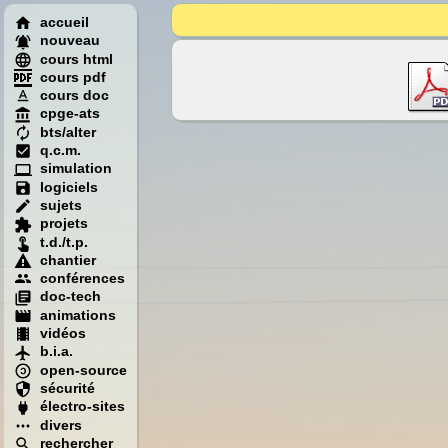
accueil
nouveau
cours html
cours pdf
cours doc
cpge-ats
bts/alter
q.c.m.
simulation
logiciels
sujets
projets
t.d./t.p.
chantier
conférences
doc-tech
animations
vidéos
b.i.a.
open-source
sécurité
électro-sites
divers
rechercher