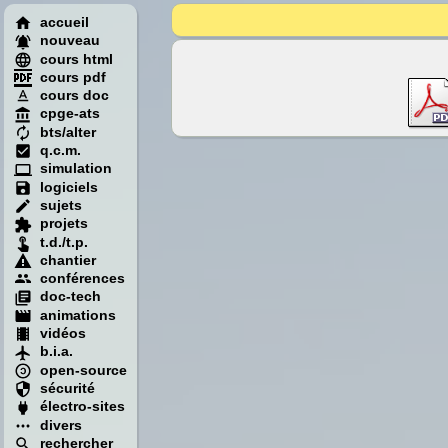
accueil
nouveau
cours html
cours pdf
cours doc
cpge-ats
bts/alter
q.c.m.
simulation
logiciels
sujets
projets
t.d./t.p.
chantier
conférences
doc-tech
animations
vidéos
b.i.a.
open-source
sécurité
électro-sites
divers
rechercher