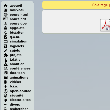
Éclairage 
accueil
nouveau
cours html
cours pdf
cours doc
cpge-ats
bts/alter
q.c.m.
simulation
logiciels
sujets
projets
t.d./t.p.
chantier
conférences
doc-tech
animations
vidéos
b.i.a.
open-source
sécurité
électro-sites
divers
rechercher