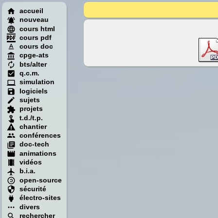
accueil
nouveau
cours html
cours pdf
cours doc
cpge-ats
bts/alter
q.c.m.
simulation
logiciels
sujets
projets
t.d./t.p.
chantier
conférences
doc-tech
animations
vidéos
b.i.a.
open-source
sécurité
électro-sites
divers
rechercher