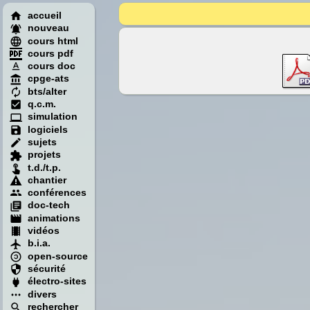
accueil
nouveau
cours html
cours pdf
cours doc
cpge-ats
bts/alter
q.c.m.
simulation
logiciels
sujets
projets
t.d./t.p.
chantier
conférences
doc-tech
animations
vidéos
b.i.a.
open-source
sécurité
électro-sites
divers
rechercher