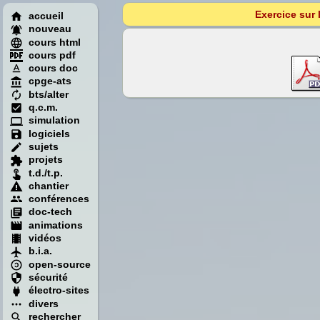
Exercice sur 
accueil
nouveau
cours html
cours pdf
cours doc
cpge-ats
bts/alter
q.c.m.
simulation
logiciels
sujets
projets
t.d./t.p.
chantier
conférences
doc-tech
animations
vidéos
b.i.a.
open-source
sécurité
électro-sites
divers
rechercher