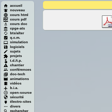
accueil
nouveau
cours html
cours pdf
cours doc
cpge-ats
bts/alter
q.c.m.
simulation
logiciels
sujets
projets
t.d./t.p.
chantier
conférences
doc-tech
animations
vidéos
b.i.a.
open-source
sécurité
électro-sites
divers
rechercher