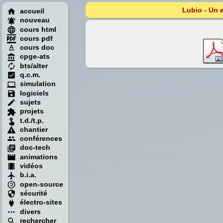
Lubio - Un 
accueil
nouveau
cours html
cours pdf
cours doc
cpge-ats
bts/alter
q.c.m.
simulation
logiciels
sujets
projets
t.d./t.p.
chantier
conférences
doc-tech
animations
vidéos
b.i.a.
open-source
sécurité
électro-sites
divers
rechercher