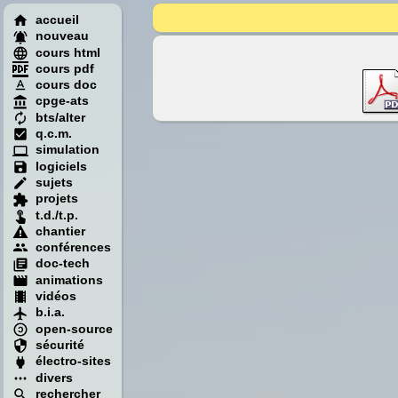
accueil
nouveau
cours html
cours pdf
cours doc
cpge-ats
bts/alter
q.c.m.
simulation
logiciels
sujets
projets
t.d./t.p.
chantier
conférences
doc-tech
animations
vidéos
b.i.a.
open-source
sécurité
électro-sites
divers
rechercher