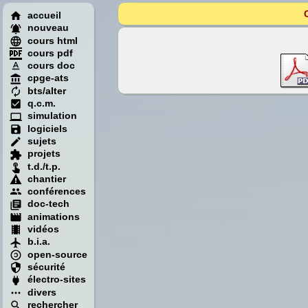
accueil
nouveau
cours html
cours pdf
cours doc
cpge-ats
bts/alter
q.c.m.
simulation
logiciels
sujets
projets
t.d./t.p.
chantier
conférences
doc-tech
animations
vidéos
b.i.a.
open-source
sécurité
électro-sites
divers
rechercher