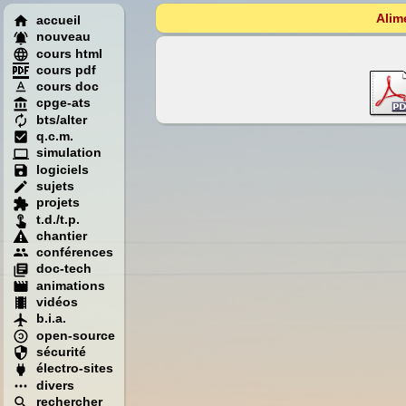
Alim
accueil
nouveau
cours html
cours pdf
cours doc
cpge-ats
bts/alter
q.c.m.
simulation
logiciels
sujets
projets
t.d./t.p.
chantier
conférences
doc-tech
animations
vidéos
b.i.a.
open-source
sécurité
électro-sites
divers
rechercher