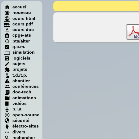
accueil
nouveau
cours html
cours pdf
cours doc
cpge-ats
bts/alter
q.c.m.
simulation
logiciels
sujets
projets
t.d./t.p.
chantier
conférences
doc-tech
animations
vidéos
b.i.a.
open-source
sécurité
électro-sites
divers
rechercher