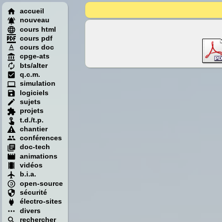
accueil
nouveau
cours html
cours pdf
cours doc
cpge-ats
bts/alter
q.c.m.
simulation
logiciels
sujets
projets
t.d./t.p.
chantier
conférences
doc-tech
animations
vidéos
b.i.a.
open-source
sécurité
électro-sites
divers
rechercher