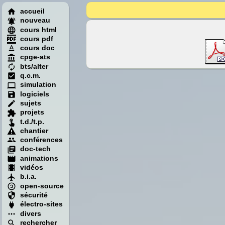
accueil
nouveau
cours html
cours pdf
cours doc
cpge-ats
bts/alter
q.c.m.
simulation
logiciels
sujets
projets
t.d./t.p.
chantier
conférences
doc-tech
animations
vidéos
b.i.a.
open-source
sécurité
électro-sites
divers
rechercher