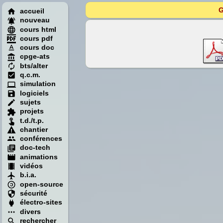
G
accueil
nouveau
cours html
cours pdf
cours doc
cpge-ats
bts/alter
q.c.m.
simulation
logiciels
sujets
projets
t.d./t.p.
chantier
conférences
doc-tech
animations
vidéos
b.i.a.
open-source
sécurité
électro-sites
divers
rechercher