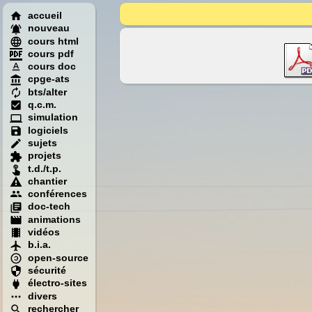
accueil
nouveau
cours html
cours pdf
cours doc
cpge-ats
bts/alter
q.c.m.
simulation
logiciels
sujets
projets
t.d./t.p.
chantier
conférences
doc-tech
animations
vidéos
b.i.a.
open-source
sécurité
électro-sites
divers
rechercher