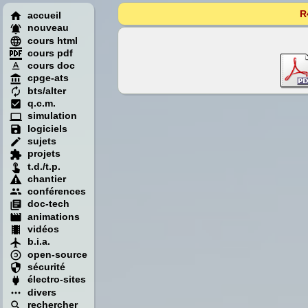
R
accueil
nouveau
cours html
cours pdf
cours doc
cpge-ats
bts/alter
q.c.m.
simulation
logiciels
sujets
projets
t.d./t.p.
chantier
conférences
doc-tech
animations
vidéos
b.i.a.
open-source
sécurité
électro-sites
divers
rechercher