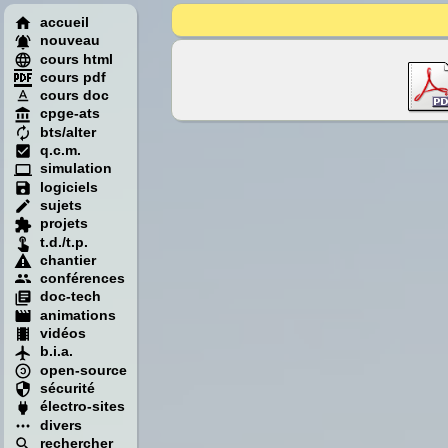
accueil
nouveau
cours html
cours pdf
cours doc
cpge-ats
bts/alter
q.c.m.
simulation
logiciels
sujets
projets
t.d./t.p.
chantier
conférences
doc-tech
animations
vidéos
b.i.a.
open-source
sécurité
électro-sites
divers
rechercher