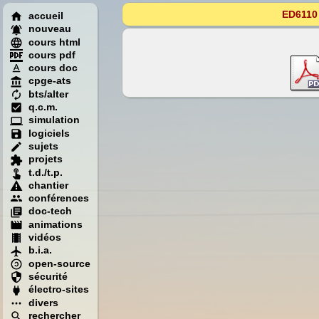
ED6110 
accueil
nouveau
cours html
cours pdf
cours doc
cpge-ats
bts/alter
q.c.m.
simulation
logiciels
sujets
projets
t.d./t.p.
chantier
conférences
doc-tech
animations
vidéos
b.i.a.
open-source
sécurité
électro-sites
divers
rechercher