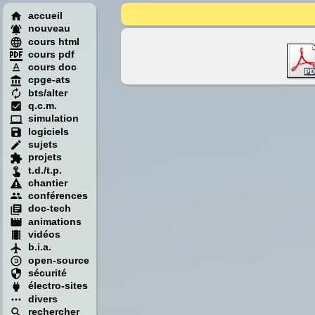
accueil
nouveau
cours html
cours pdf
cours doc
cpge-ats
bts/alter
q.c.m.
simulation
logiciels
sujets
projets
t.d./t.p.
chantier
conférences
doc-tech
animations
vidéos
b.i.a.
open-source
sécurité
électro-sites
divers
rechercher