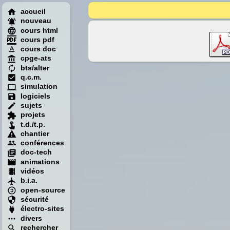
accueil
nouveau
cours html
cours pdf
cours doc
cpge-ats
bts/alter
q.c.m.
simulation
logiciels
sujets
projets
t.d./t.p.
chantier
conférences
doc-tech
animations
vidéos
b.i.a.
open-source
sécurité
électro-sites
divers
rechercher