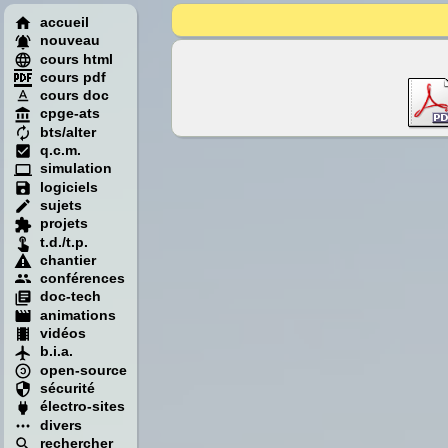
accueil
nouveau
cours html
cours pdf
cours doc
cpge-ats
bts/alter
q.c.m.
simulation
logiciels
sujets
projets
t.d./t.p.
chantier
conférences
doc-tech
animations
vidéos
b.i.a.
open-source
sécurité
électro-sites
divers
rechercher