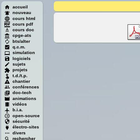
accueil
nouveau
cours html
cours pdf
cours doc
cpge-ats
bts/alter
q.c.m.
simulation
logiciels
sujets
projets
t.d./t.p.
chantier
conférences
doc-tech
animations
vidéos
b.i.a.
open-source
sécurité
électro-sites
divers
rechercher