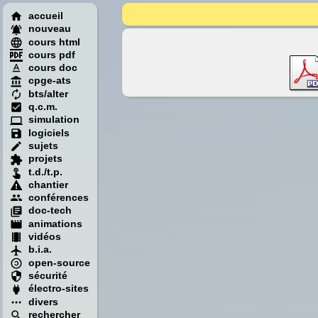
accueil
nouveau
cours html
cours pdf
cours doc
cpge-ats
bts/alter
q.c.m.
simulation
logiciels
sujets
projets
t.d./t.p.
chantier
conférences
doc-tech
animations
vidéos
b.i.a.
open-source
sécurité
électro-sites
divers
rechercher