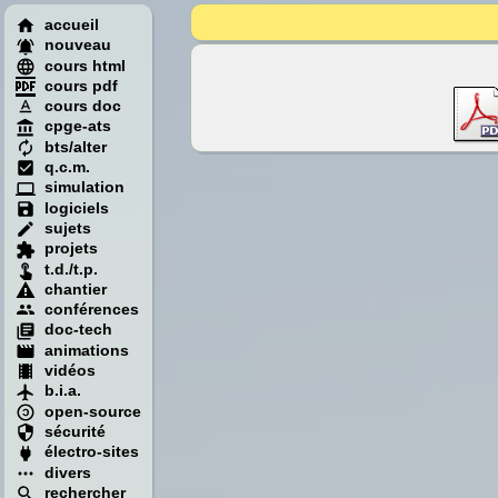
accueil
nouveau
cours html
cours pdf
cours doc
cpge-ats
bts/alter
q.c.m.
simulation
logiciels
sujets
projets
t.d./t.p.
chantier
conférences
doc-tech
animations
vidéos
b.i.a.
open-source
sécurité
électro-sites
divers
rechercher