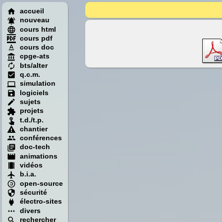
accueil
nouveau
cours html
cours pdf
cours doc
cpge-ats
bts/alter
q.c.m.
simulation
logiciels
sujets
projets
t.d./t.p.
chantier
conférences
doc-tech
animations
vidéos
b.i.a.
open-source
sécurité
électro-sites
divers
rechercher