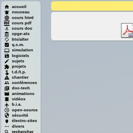
accueil
nouveau
cours html
cours pdf
cours doc
cpge-ats
bts/alter
q.c.m.
simulation
logiciels
sujets
projets
t.d./t.p.
chantier
conférences
doc-tech
animations
vidéos
b.i.a.
open-source
sécurité
électro-sites
divers
rechercher