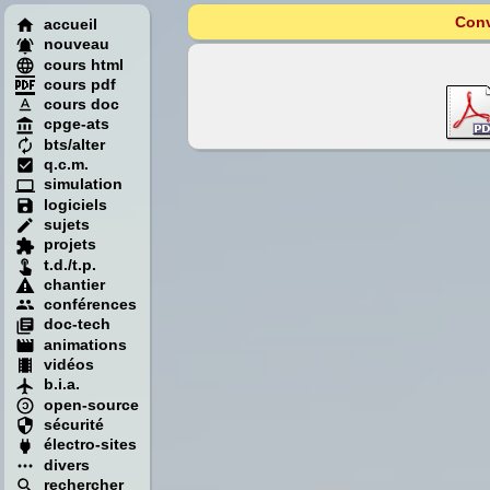
Conv
accueil
nouveau
cours html
cours pdf
cours doc
cpge-ats
bts/alter
q.c.m.
simulation
logiciels
sujets
projets
t.d./t.p.
chantier
conférences
doc-tech
animations
vidéos
b.i.a.
open-source
sécurité
électro-sites
divers
rechercher