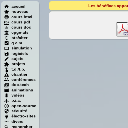
Les bénéfices apport
accueil
nouveau
cours html
cours pdf
cours doc
cpge-ats
bts/alter
q.c.m.
simulation
logiciels
sujets
projets
t.d./t.p.
chantier
conférences
doc-tech
animations
vidéos
b.i.a.
open-source
sécurité
électro-sites
divers
rechercher