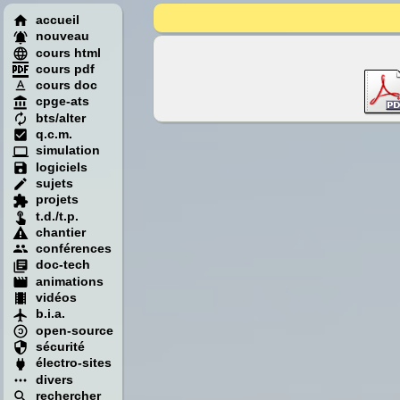
accueil
nouveau
cours html
cours pdf
cours doc
cpge-ats
bts/alter
q.c.m.
simulation
logiciels
sujets
projets
t.d./t.p.
chantier
conférences
doc-tech
animations
vidéos
b.i.a.
open-source
sécurité
électro-sites
divers
rechercher