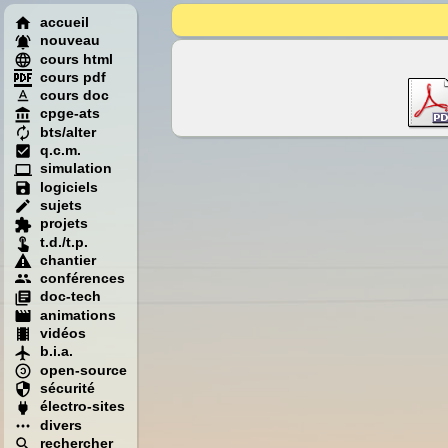
accueil
nouveau
cours html
cours pdf
cours doc
cpge-ats
bts/alter
q.c.m.
simulation
logiciels
sujets
projets
t.d./t.p.
chantier
conférences
doc-tech
animations
vidéos
b.i.a.
open-source
sécurité
électro-sites
divers
rechercher