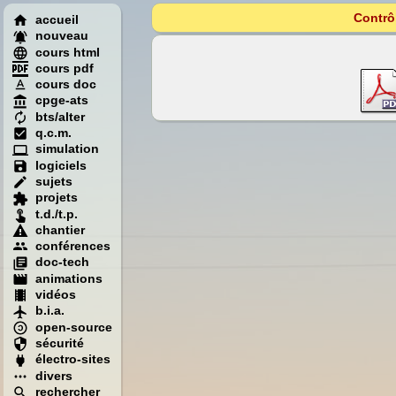
Contrô
accueil
nouveau
cours html
cours pdf
cours doc
cpge-ats
bts/alter
q.c.m.
simulation
logiciels
sujets
projets
t.d./t.p.
chantier
conférences
doc-tech
animations
vidéos
b.i.a.
open-source
sécurité
électro-sites
divers
rechercher