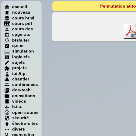
Permutation auto
accueil
nouveau
cours html
cours pdf
cours doc
cpge-ats
bts/alter
q.c.m.
simulation
logiciels
sujets
projets
t.d./t.p.
chantier
conférences
doc-tech
animations
vidéos
b.i.a.
open-source
sécurité
électro-sites
divers
rechercher