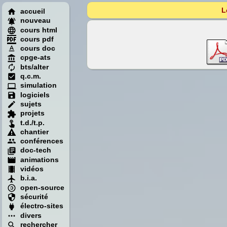
L
accueil
nouveau
cours html
cours pdf
cours doc
cpge-ats
bts/alter
q.c.m.
simulation
logiciels
sujets
projets
t.d./t.p.
chantier
conférences
doc-tech
animations
vidéos
b.i.a.
open-source
sécurité
électro-sites
divers
rechercher