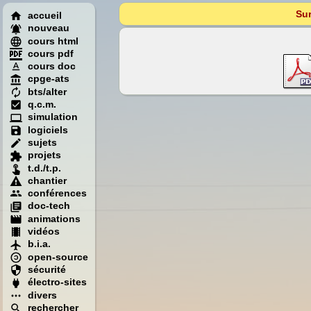
Sur
accueil
nouveau
cours html
cours pdf
cours doc
cpge-ats
bts/alter
q.c.m.
simulation
logiciels
sujets
projets
t.d./t.p.
chantier
conférences
doc-tech
animations
vidéos
b.i.a.
open-source
sécurité
électro-sites
divers
rechercher