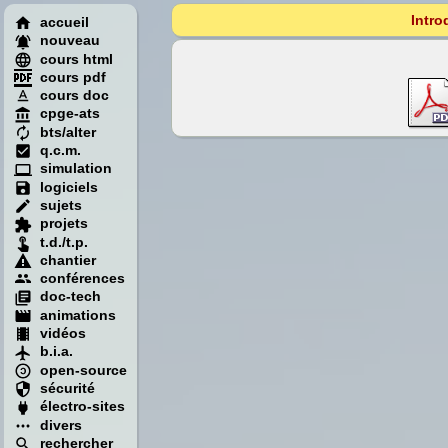
Intro
accueil
nouveau
cours html
cours pdf
cours doc
cpge-ats
bts/alter
q.c.m.
simulation
logiciels
sujets
projets
t.d./t.p.
chantier
conférences
doc-tech
animations
vidéos
b.i.a.
open-source
sécurité
électro-sites
divers
rechercher