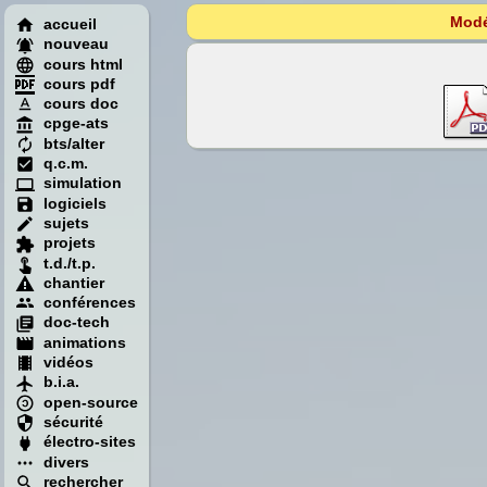
Modé
accueil
nouveau
cours html
cours pdf
cours doc
cpge-ats
bts/alter
q.c.m.
simulation
logiciels
sujets
projets
t.d./t.p.
chantier
conférences
doc-tech
animations
vidéos
b.i.a.
open-source
sécurité
électro-sites
divers
rechercher