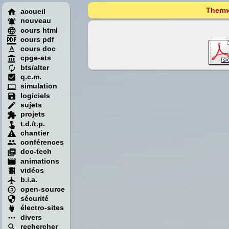
Thermo
accueil
nouveau
cours html
cours pdf
cours doc
cpge-ats
bts/alter
q.c.m.
simulation
logiciels
sujets
projets
t.d./t.p.
chantier
conférences
doc-tech
animations
vidéos
b.i.a.
open-source
sécurité
électro-sites
divers
rechercher