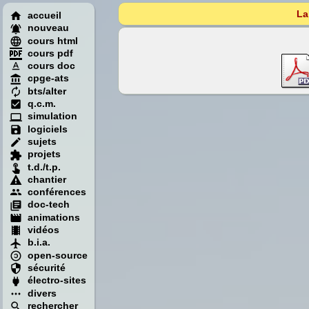
La
accueil
nouveau
cours html
cours pdf
cours doc
cpge-ats
bts/alter
q.c.m.
simulation
logiciels
sujets
projets
t.d./t.p.
chantier
conférences
doc-tech
animations
vidéos
b.i.a.
open-source
sécurité
électro-sites
divers
rechercher