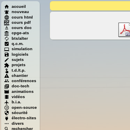
accueil
nouveau
cours html
cours pdf
cours doc
cpge-ats
bts/alter
q.c.m.
simulation
logiciels
sujets
projets
t.d./t.p.
chantier
conférences
doc-tech
animations
vidéos
b.i.a.
open-source
sécurité
électro-sites
divers
rechercher