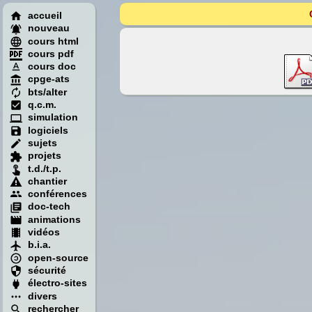
accueil
nouveau
cours html
cours pdf
cours doc
cpge-ats
bts/alter
q.c.m.
simulation
logiciels
sujets
projets
t.d./t.p.
chantier
conférences
doc-tech
animations
vidéos
b.i.a.
open-source
sécurité
électro-sites
divers
rechercher