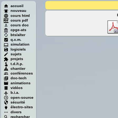
accueil
nouveau
cours html
cours pdf
cours doc
cpge-ats
bts/alter
q.c.m.
simulation
logiciels
sujets
projets
t.d./t.p.
chantier
conférences
doc-tech
animations
vidéos
b.i.a.
open-source
sécurité
électro-sites
divers
rechercher