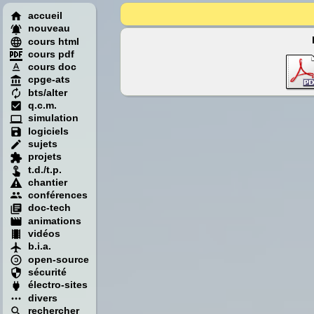
accueil
nouveau
cours html
cours pdf
cours doc
cpge-ats
bts/alter
q.c.m.
simulation
logiciels
sujets
projets
t.d./t.p.
chantier
conférences
doc-tech
animations
vidéos
b.i.a.
open-source
sécurité
électro-sites
divers
rechercher