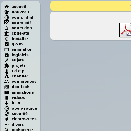
accueil
nouveau
cours html
cours pdf
cours doc
cpge-ats
bts/alter
q.c.m.
simulation
logiciels
sujets
projets
t.d./t.p.
chantier
conférences
doc-tech
animations
vidéos
b.i.a.
open-source
sécurité
électro-sites
divers
rechercher