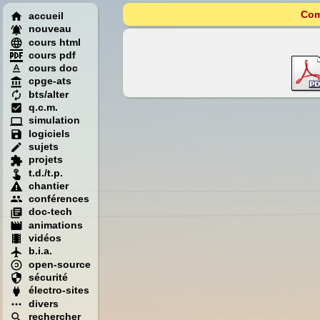
Com
accueil
nouveau
cours html
cours pdf
cours doc
cpge-ats
bts/alter
q.c.m.
simulation
logiciels
sujets
projets
t.d./t.p.
chantier
conférences
doc-tech
animations
vidéos
b.i.a.
open-source
sécurité
électro-sites
divers
rechercher