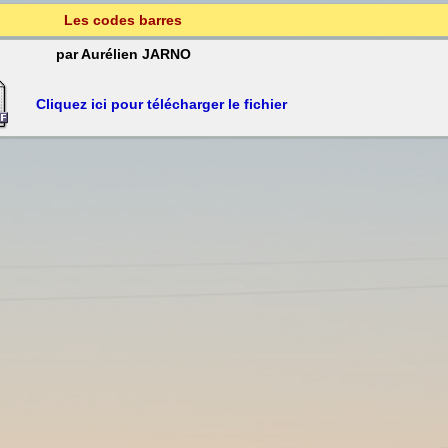
Les codes barres
par Aurélien JARNO
Cliquez ici pour télécharger le fichier