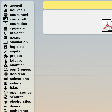
accueil
nouveau
cours html
cours pdf
cours doc
cpge-ats
bts/alter
q.c.m.
simulation
logiciels
sujets
projets
t.d./t.p.
chantier
conférences
doc-tech
animations
vidéos
b.i.a.
open-source
sécurité
électro-sites
divers
rechercher