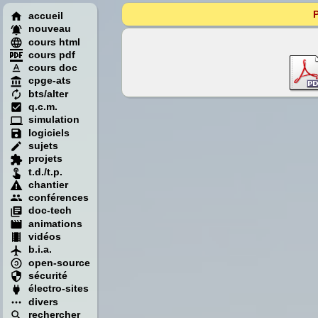
P
accueil
nouveau
cours html
cours pdf
cours doc
cpge-ats
bts/alter
q.c.m.
simulation
logiciels
sujets
projets
t.d./t.p.
chantier
conférences
doc-tech
animations
vidéos
b.i.a.
open-source
sécurité
électro-sites
divers
rechercher