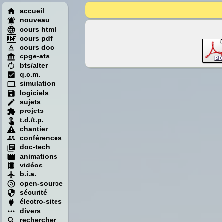
accueil
nouveau
cours html
cours pdf
cours doc
cpge-ats
bts/alter
q.c.m.
simulation
logiciels
sujets
projets
t.d./t.p.
chantier
conférences
doc-tech
animations
vidéos
b.i.a.
open-source
sécurité
électro-sites
divers
rechercher